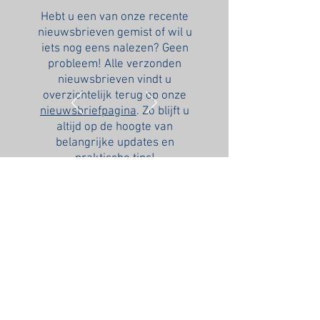
Hebt u een van onze recente
nieuwsbrieven gemist of wil u
iets nog eens nalezen? Geen
probleem! Alle verzonden
nieuwsbrieven vindt u
overzichtelijk terug op onze
nieuwsbriefpagina
. Zo blijft u
altijd op de hoogte van
belangrijke updates en
praktische tips!