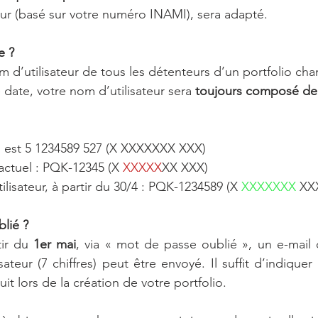
eur (basé sur votre numéro INAMI), sera adapté.
e ?
om d’utilisateur de tous les détenteurs d’un portfolio ch
 date, votre nom d’utilisateur sera 
toujours composé de 
 est 5 1234589 527 (X XXXXXXX XXX)
actuel : PQK-12345 (X 
XXXXX
XX XXX)
lisateur, à partir du 30/4 : PQK-1234589 (X 
XXXXXXX
 XX
lié ? 
ir du 
1er mai
, via « mot de passe oublié », un e-mail 
teur (7 chiffres) peut être envoyé. Il suffit d’indiquer 
it lors de la création de votre portfolio.