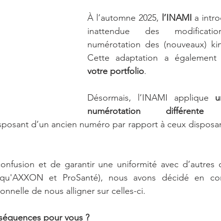
À l’automne 2025, 
l’INAMI 
a intr
inattendue des modificati
numérotation des (nouveaux) kiné
Cette adaptation a également
votre portfolio
.
Désormais, l’INAMI applique 
u
numérotation différent
isposant d’un ancien numéro par rapport à ceux disposa
confusion et de garantir une uniformité avec d’autres o
s qu'AXXON et ProSanté), nous avons décidé
en con
ionnelle de nous alligner sur celles-ci.
nséquences pour vous ?