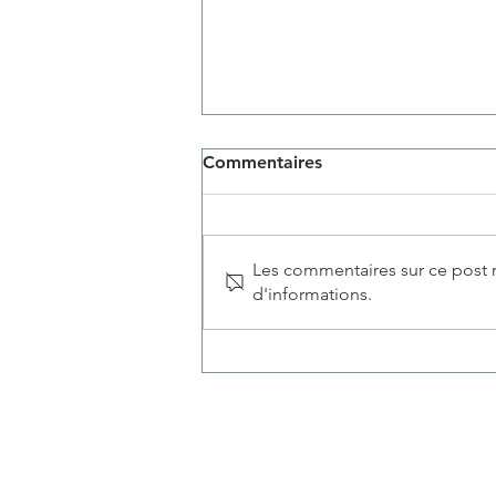
Commentaires
Les commentaires sur ce post n
d'informations.
Formation continue :
développez votre expertise
© 2025 by Pro-Q-Kine | Design by Webma