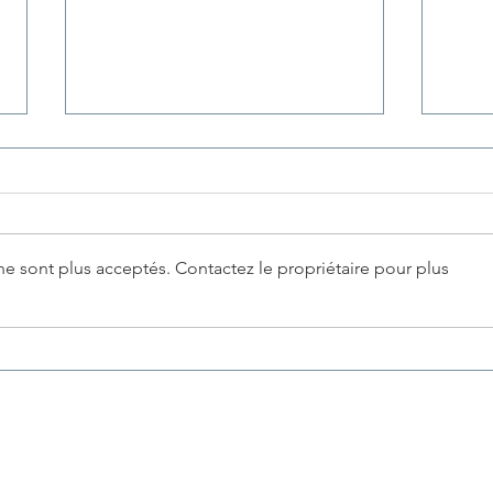
e sont plus acceptés. Contactez le propriétaire pour plus
Rendez votre QPP visible
Gére
dans PE-online
port
Pro-
ster Mechelen