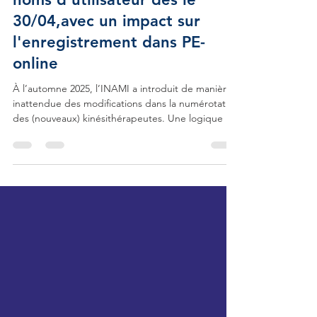
Changement important des
noms d'utilisateur dès le
30/04,avec un impact sur
l'enregistrement dans PE-
online
À l’automne 2025, l’INAMI a introduit de manière
inattendue des modifications dans la numérotation
des (nouveaux) kinésithérapeutes. Une logique de
numérotation différente est désormais appliquée
pour les kinésithérapeutes disposant d'un ancien
numéro par rapport à ceux disposant d’un
nouveau numéro. Cette évolution a également un
impact sur la manière dont les participants sont
enregistrés dans PE-online . Qu’est-ce qui change
pour vous ? Afin de gérer cette complexité et